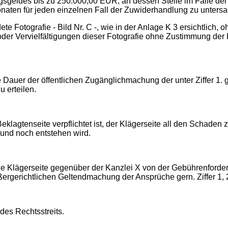
sgeldes bis zu 250.000,00 EUR, an dessen Stelle im Falle der 
naten für jeden einzelnen Fall der Zuwiderhandlung zu unters
ete Fotografie - Bild Nr. C -, wie in der Anlage K 3 ersichtlich,
/oder Vervielfältigungen dieser Fotografie ohne Zustimmung de
e Dauer der öffentlichen Zugänglichmachung der unter Ziffer 1. 
 erteilen.
e Beklagtenseite verpflichtet ist, der Klägerseite all den Schad
st und noch entstehen wird.
 die Klägerseite gegenüber der Kanzlei X von der Gebührenforde
ergerichtlichen Geltendmachung der Ansprüche gern. Ziffer 1, 
des Rechtsstreits.