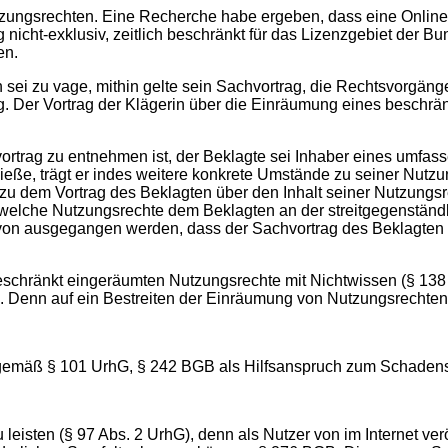
tzungsrechten. Eine Recherche habe ergeben, dass eine Onli
g nicht-exklusiv, zeitlich beschränkt für das Lizenzgebiet der 
en.
n sei zu vage, mithin gelte sein Sachvortrag, die Rechtsvorgän
. Der Vortrag der Klägerin über die Einräumung eines beschrä
rtrag zu entnehmen ist, der Beklagte sei Inhaber eines umfas
eße, trägt er indes weitere konkrete Umstände zu seiner Nutzun
 zu dem Vortrag des Beklagten über den Inhalt seiner Nutzungsr
 welche Nutzungsrechte dem Beklagten an der streitgegenständl
davon ausgegangen werden, dass der Sachvortrag des Beklagten 
schränkt eingeräumten Nutzungsrechte mit Nichtwissen (§ 138 Ab
Denn auf ein Bestreiten der Einräumung von Nutzungsrechten d
 gemäß § 101 UrhG, § 242 BGB als Hilfsanspruch zum Schadens
eisten (§ 97 Abs. 2 UrhG), denn als Nutzer von im Internet veröf