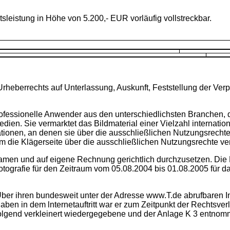
tsleistung in Höhe von 5.200,- EUR vorläufig vollstreckbar.
rheberrechts auf Unterlassung, Auskunft, Feststellung der Ve
r professionelle Anwender aus den unterschiedlichsten Branchen
n. Sie vermarktet das Bildmaterial einer Vielzahl internationa
rationen, an denen sie über die ausschließlichen Nutzungsrechte 
em die Klägerseite über die ausschließlichen Nutzungsrechte ve
 Namen und auf eigene Rechnung gerichtlich durchzusetzen. Di
otografie für den Zeitraum vom 05.08.2004 bis 01.08.2005 für d
ber ihren bundesweit unter der Adresse www.T.de abrufbaren Int
n in dem lnternetauftritt war er zum Zeitpunkt der Rechtsverle
chfolgend verkleinert wiedergegebene und der Anlage K 3 entno