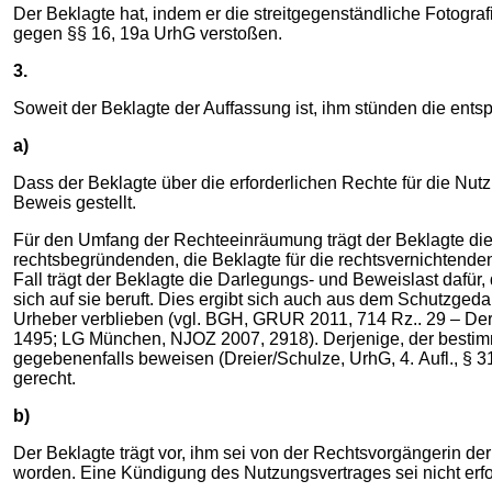
Der Beklagte hat, indem er die streitgegenständliche Fotografi
gegen §§ 16, 19a UrhG verstoßen.
3.
Soweit der Beklagte der Auffassung ist, ihm stünden die ent
a)
Dass der Beklagte über die erforderlichen Rechte für die Nutzu
Beweis gestellt.
Für den Umfang der Rechteeinräumung trägt der Beklagte die
rechtsbegründenden, die Beklagte für die rechtsvernichtende
Fall trägt der Beklagte die Darlegungs- und Beweislast dafü
sich auf sie beruft. Dies ergibt sich auch aus dem Schutzg
Urheber verblieben (vgl. BGH, GRUR 2011, 714 Rz.. 29 – 
1495; LG München, NJOZ 2007, 2918). Derjenige, der bestimm
gegebenenfalls beweisen (Dreier/Schulze, UrhG, 4. Aufl., § 3
gerecht.
b)
Der Beklagte trägt vor, ihm sei von der Rechtsvorgängerin d
worden. Eine Kündigung des Nutzungsvertrages sei nicht erfo