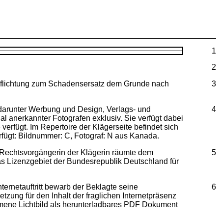
1
2
rpflichtung zum Schadensersatz dem Grunde nach
3
, darunter Werbung und Design, Verlags- und
4
l anerkannter Fotografen exklusiv. Sie verfügt dabei
verfügt. Im Repertoire der Klägerseite befindet sich
rfügt: Bildnummer: C, Fotograf: N aus Kanada.
e Rechtsvorgängerin der Klägerin räumte dem
5
as Lizenzgebiet der Bundesrepublik Deutschland für
ernetauftritt bewarb der Beklagte seine
6
tzung für den Inhalt der fraglichen Internetpräsenz
mmene Lichtbild als herunterladbares PDF Dokument