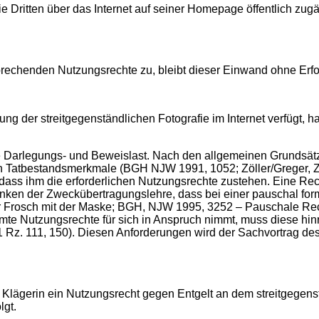
e Dritten über das Internet auf seiner Homepage öffentlich zugä
sprechenden Nutzungsrechte zu, bleibt dieser Einwand ohne Erfo
ng der streitgegenständlichen Fotografie im Internet verfügt, ha
 Darlegungs- und Beweislast. Nach den allgemeinen Grundsätzen
n Tatbestandsmerkmale (BGH NJW 1991, 1052; Zöller/Greger, ZPO
r, dass ihm die erforderlichen Nutzungsrechte zustehen. Eine R
edanken der Zweckübertragungslehre, dass bei einer pauschal f
Der Frosch mit der Maske; BGH, NJW 1995, 3252 – Pauschale
te Nutzungsrechte für sich in Anspruch nimmt, muss diese hinr
1 Rz. 111, 150). Diesen Anforderungen wird der Sachvortrag de
er Klägerin ein Nutzungsrecht gegen Entgelt an dem streitgege
lgt.