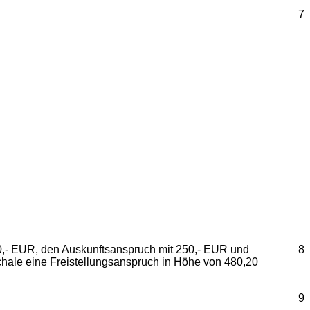
7
00,- EUR, den Auskunftsanspruch mit 250,- EUR und
8
chale eine Freistellungsanspruch in Höhe von 480,20
9