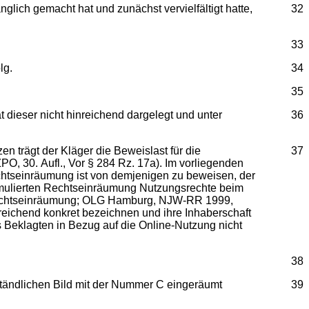
nglich gemacht hat und zunächst vervielfältigt hatte,
32
33
lg.
34
35
t dieser nicht hinreichend dargelegt und unter
36
 trägt der Kläger die Beweislast für die
37
, 30. Aufl., Vor § 284 Rz. 17a). Im vorliegenden
echtseinräumung ist von demjenigen zu beweisen, der
ormulierten Rechtseinräumung Nutzungsrechte beim
 Rechtseinräumung; OLG Hamburg, NJW-RR 1999,
eichend konkret bezeichnen und ihre Inhaberschaft
s Beklagten in Bezug auf die Online-Nutzung nicht
38
nständlichen Bild mit der Nummer C eingeräumt
39