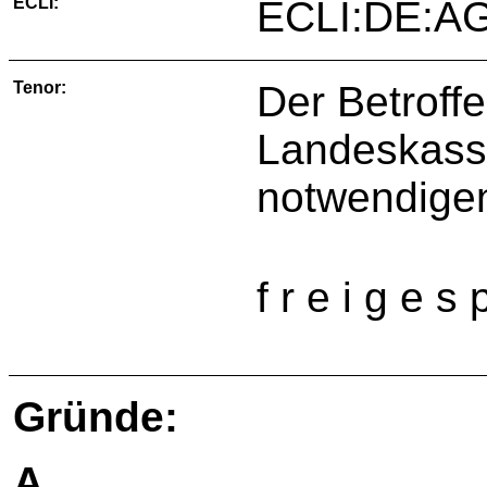
ECLI:
ECLI:DE:AG
Tenor:
Der Betroff
Landeskasse
notwendigen
f r e i g e s 
Gründe:
A.