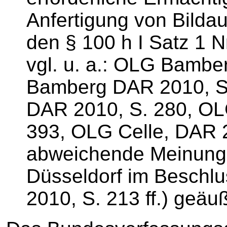
Anfertigung von Bilda
den § 100 h I Satz 1 
vgl. u. a.: OLG Bambe
Bamberg DAR 2010, S
DAR 2010, S. 280, OL
393, OLG Celle, DAR 2
abweichende Meinung 
Düsseldorf im Beschl
2010, S. 213 ff.) geäuß