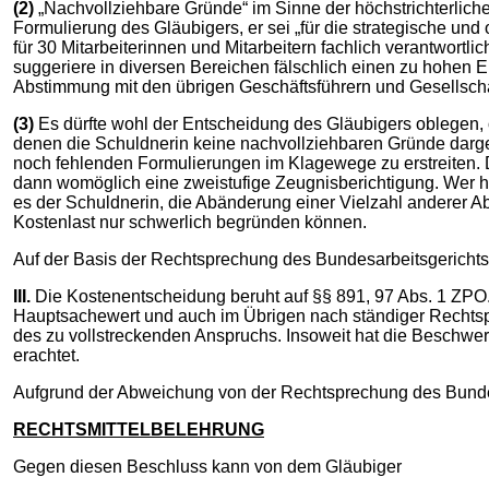
(2)
„Nachvollziehbare Gründe“ im Sinne der höchstrichterlic
Formulierung des Gläubigers, er sei „für die strategische und 
für 30 Mitarbeiterinnen und Mitarbeitern fachlich verantwort
suggeriere in diversen Bereichen fälschlich einen zu hohen E
Abstimmung mit den übrigen Geschäftsführern und Gesellsch
(3)
Es dürfte wohl der Entscheidung des Gläubigers oblegen,
denen die Schuldnerin keine nachvollziehbaren Gründe dargel
noch fehlenden Formulierungen im Klagewege zu erstreiten. 
dann womöglich eine zweistufige Zeugnisberichtigung. Wer h
es der Schuldnerin, die Abänderung einer Vielzahl anderer A
Kostenlast nur schwerlich begründen können.
Auf der Basis der Rechtsprechung des Bundesarbeitsgerichts d
III.
Die Kostenentscheidung beruht auf §§ 891, 97 Abs. 1 ZPO
Hauptsachewert und auch im Übrigen nach stän­diger Rechts
des zu vollstreckenden Anspruchs. Insoweit hat die Beschw
erachtet.
Aufgrund der Abweichung von der Rechtsprechung des Bunde
RECHTSMITTELBELEHRUNG
Gegen diesen Beschluss kann von dem Gläubiger