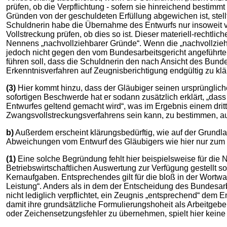
prüfen, ob die Verpflichtung - sofern sie hinreichend bestimmt
Gründen von der geschuldeten Erfüllung abgewichen ist, stellt
Schuldnerin habe die Übernahme des Entwurfs nur insoweit v
Vollstreckung prüfen, ob dies so ist. Dieser materiell-recht
Nennens „nachvollziehbarer Gründe“. Wenn die „nachvollziehb
jedoch nicht gegen den vom Bundesarbeitsgericht angeführte
führen soll, dass die Schuldnerin den nach Ansicht des Bundes
Erkenntnisverfahren auf Zeugnisberichtigung endgültig zu klä
(3)
Hier kommt hinzu, dass der Gläubiger seinen ursprünglichen 
sofortigen Beschwerde hat er sodann zusätzlich erklärt, „dass
Entwurfes geltend gemacht wird“, was im Ergebnis einem dr
Zwangsvollstreckungsverfahrens sein kann, zu bestimmen, auf w
b)
Außerdem erscheint klärungsbedürftig, wie auf der Grundl
Abweichungen vom Entwurf des Gläubigers wie hier nur zum T
(1)
Eine solche Begründung fehlt hier beispielsweise für die
Betriebswirtschaftlichen Auswertung zur Verfügung gestellt 
Kernaufgaben. Entsprechendes gilt für die bloß in der Wortwa
Leistung“. Anders als in dem der Entscheidung des Bundesarb
nicht lediglich verpflichtet, ein Zeugnis „entsprechend“ dem 
damit ihre grundsätzliche Formulierungshoheit als Arbeitgebe
oder Zeichensetzungsfehler zu übernehmen, spielt hier keine R