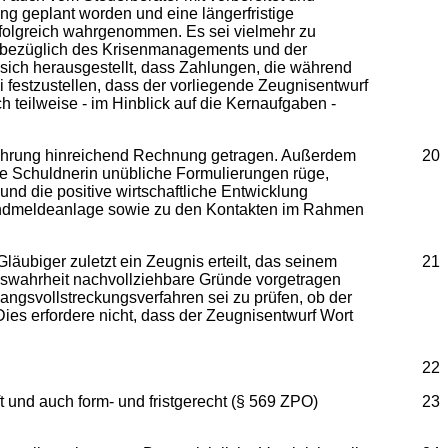
g geplant worden und eine längerfristige
erfolgreich wahrgenommen. Es sei vielmehr zu
n bezüglich des Krisenmanagements und der
sich herausgestellt, dass Zahlungen, die während
 festzustellen, dass der vorliegende Zeugnisentwurf
 teilweise - im Hinblick auf die Kernaufgaben -
sführung hinreichend Rechnung getragen. Außerdem
20
ie Schuldnerin unübliche Formulierungen rüge,
d die positive wirtschaftliche Entwicklung
Brandmeldeanlage sowie zu den Kontakten im Rahmen
äubiger zuletzt ein Zeugnis erteilt, das seinem
21
niswahrheit nachvollziehbare Gründe vorgetragen
ngsvollstreckungsverfahren sei zu prüfen, ob der
Dies erfordere nicht, dass der Zeugnisentwurf Wort
22
ft und auch form- und fristgerecht (§ 569 ZPO)
23