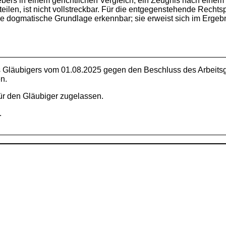
ebers in einem gerichtlichen Vergleich, ein Zeugnis nach eine
eilen, ist nicht vollstreckbar. Für die entgegenstehende Rech
ine dogmatische Grundlage erkennbar; sie erweist sich im Erge
 Gläubigers vom 01.08.2025 gegen den Beschluss des Arbeitsg
n.
ür den Gläubiger zugelassen.
.