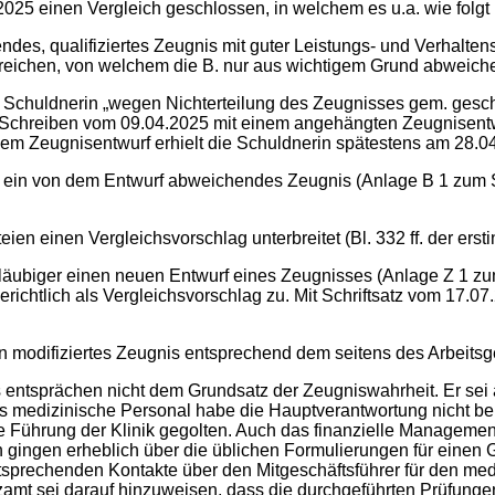
025 einen Vergleich geschlossen, in welchem es u.a. wie folgt 
lendes, qualifiziertes Zeugnis mit guter Leistungs- und Verhalt
reichen, von welchem die B. nur aus wichtigem Grund abweiche
e Schuldnerin „wegen Nichterteilung des Zeugnisses gem. gesc
 Schreiben vom 09.04.2025 mit einem angehängten Zeugnisentwur
dem Zeugnisentwurf erhielt die Schuldnerin spätestens am 28.0
 ein von dem Entwurf abweichendes Zeugnis (Anlage B 1 zum Sch
ien einen Vergleichsvorschlag unterbreitet (Bl. 332 ff. der erst
läubiger einen neuen Entwurf eines Zeugnisses (Anlage Z 1 zum 
richtlich als Vergleichsvorschlag zu. Mit Schriftsatz vom 17.07.2
modifiziertes Zeugnis entsprechend dem seitens des Arbeitsger
 entsprächen nicht dem Grundsatz der Zeugniswahrheit. Er sei a
das medizinische Personal habe die Hauptverantwortung nicht b
he Führung der Klinik gegolten. Auch das finanzielle Management
gingen erheblich über die üblichen Formulierungen für einen G
 entsprechenden Kontakte über den Mitgeschäftsführer für den 
amt sei darauf hinzuweisen, dass die durchgeführten Prüfungen