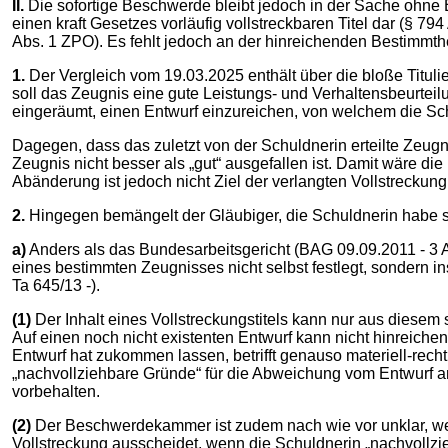
II.
Die sofortige Beschwerde bleibt jedoch in der Sache ohne E
einen kraft Gesetzes vorläufig vollstreckbaren Titel dar (§ 794 
Abs. 1 ZPO). Es fehlt jedoch an der hinreichenden Bestimmthei
1.
Der Vergleich vom 19.03.2025 enthält über die bloße Tituli
soll das Zeugnis eine gute Leistungs- und Verhaltensbeurte
eingeräumt, einen Entwurf einzureichen, von welchem die Sc
Dagegen, dass das zuletzt von der Schuldnerin erteilte Zeugni
Zeugnis nicht besser als „gut“ ausgefallen ist. Damit wäre di
Abänderung ist jedoch nicht Ziel der verlangten Vollstreckung
2.
Hingegen bemängelt der Gläubiger, die Schuldnerin habe se
a)
Anders als das Bundesarbeitsgericht (BAG 09.09.2011 - 3 A
eines bestimmten Zeugnisses nicht selbst festlegt, sondern ins
Ta 645/13 -).
(1)
Der Inhalt eines Vollstreckungstitels kann nur aus diesem 
Auf einen noch nicht existenten Entwurf kann nicht hinreich
Entwurf hat zukommen lassen, betrifft genauso materiell-rech
„nachvollziehbare Gründe“ für die Abweichung vom Entwurf an
vorbehalten.
(2)
Der Beschwerdekammer ist zudem nach wie vor unklar, we
Vollstreckung ausscheidet, wenn die Schuldnerin „nachvollz