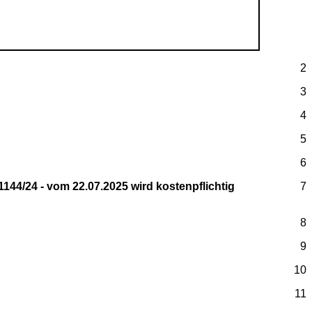
2
3
4
5
6
144/24 - vom 22.07.2025 wird kostenpflichtig
7
8
9
10
11