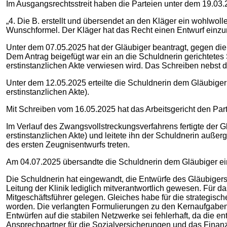
Im Ausgangsrechtsstreit haben die Parteien unter dem 19.03.2
„4. Die B. erstellt und übersendet an den Kläger ein wohlwol
Wunschformel. Der Kläger hat das Recht einen Entwurf einzu
Unter dem 07.05.2025 hat der Gläubiger beantragt, gegen di
Dem Antrag beigefügt war ein an die Schuldnerin gerichtetes
erstinstanzlichen Akte verwiesen wird. Das Schreiben nebst 
Unter dem 12.05.2025 erteilte die Schuldnerin dem Gläubiger
erstinstanzlichen Akte).
Mit Schreiben vom 16.05.2025 hat das Arbeitsgericht den Parte
Im Verlauf des Zwangsvollstreckungsverfahrens fertigte der G
erstinstanzlichen Akte) und leitete ihn der Schuldnerin außerge
des ersten Zeugnisentwurfs treten.
Am 04.07.2025 übersandte die Schuldnerin dem Gläubiger ein 
Die Schuldnerin hat eingewandt, die Entwürfe des Gläubigers
Leitung der Klinik lediglich mitverantwortlich gewesen. Für 
Mitgeschäftsführer gelegen. Gleiches habe für die strategisc
worden. Die verlangten Formulierungen zu den Kernaufgaben 
Entwürfen auf die stabilen Netzwerke sei fehlerhaft, da die
Ansprechpartner für die Sozialversicherungen und das Finanz