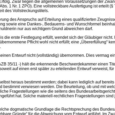
rfolg. Zwar liegen die allgemeinen Voraussetzungen der Zwangsv
Abs. 1 Nr. 1 ZPO). Eine vollstreckbare Ausfertigung ist erteilt (§
t des Vollstreckungstitels.
erung des Anspruchs auf Erteilung eines qualifizierten Zeugni
ilung sowie eine Dankes-, Bedauerns- und Wunschformel beinh
huldnerin nur aus wichtigem Grund abweichen darf.
s die erste Festlegung erfüllt, wendet sich der Gläubiger nicht
e übernommene Pflicht wohl nicht erfüllt; eine „Übererfüllung“ k
.
inen Entwurf nicht (vollständig) übernommen. Dies vermag eine
ZB 35/11 -) hält die erkennende Beschwerdekammer einen Titel, 
oweit auf einen erst später zu erteilenden Entwurf verweist, fü
selbst heraus bestimmt werden; dabei kann lediglich auf bereit
end bestimmt verwiesen werden. Die Beurteilung, ob und mit wel
tliche Fragestellungen wie die seitens des Bundesarbeitsgericht
geführt hat. Solche materiell-rechtlichen Fragestellungen sind
lche dogmatische Grundlage die Rechtsprechung des Bundesar
iehbare Gründe“ für die Abweichung vom Entwurf anführt. Im Zw