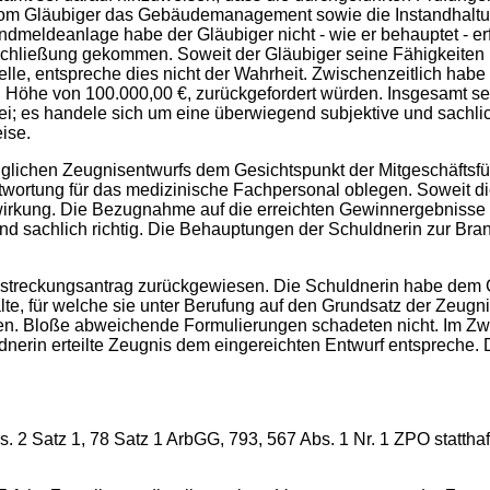
s vom Gläubiger das Gebäudemanagement sowie die Instandhaltun
andmeldeanlage habe der Gläubiger nicht - wie er behauptet - 
sschließung gekommen. Soweit der Gläubiger seine Fähigkeite
e, entspreche dies nicht der Wahrheit. Zwischenzeitlich habe 
 Höhe von 100.000,00 €, zurückgefordert würden. Insgesamt sei
i; es handele sich um eine überwiegend subjektive und sachlich
ise.
ünglichen Zeugnisentwurfs dem Gesichtspunkt der Mitgeschäft
ntwortung für das medizinische Fachpersonal oblegen. Soweit d
kung. Die Bezugnahme auf die erreichten Gewinnergebnisse un
t und sachlich richtig. Die Behauptungen der Schuldnerin zur 
lstreckungsantrag zurückgewiesen. Die Schuldnerin habe dem Gl
te, für welche sie unter Berufung auf den Grundsatz der Zeug
ten. Bloße abweichende Formulierungen schadeten nicht. Im Zwa
ldnerin erteilte Zeugnis dem eingereichten Entwurf entspreche. 
s. 2 Satz 1, 78 Satz 1 ArbGG, 793, 567 Abs. 1 Nr. 1 ZPO stattha