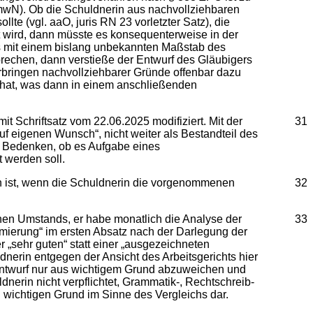
22 mwN). Ob die Schuldnerin aus nachvollziehbaren
te (vgl. aaO, juris RN 23 vorletzter Satz), die
 wird, dann müsste es konsequenterweise in der
ngs mit einem bislang unbekannten Maßstab des
prechen, dann verstieße der Entwurf des Gläubigers
rbringen nachvollziehbarer Gründe offenbar dazu
t“ hat, was dann in einem anschließenden
it Schriftsatz vom 22.06.2025 modifiziert. Mit der
31
auf eigenen Wunsch“, nicht weiter als Bestandteil des
t Bedenken, ob es Aufgabe eines
t werden soll.
n ist, wenn die Schuldnerin die vorgenommenen
32
enen Umstands, er habe monatlich die Analyse der
33
imierung“ im ersten Absatz nach der Darlegung der
 „sehr guten“ statt einer „ausgezeichneten
nerin entgegen der Ansicht des Arbeitsgerichts hier
em Entwurf nur aus wichtigem Grund abzuweichen und
nerin nicht verpflichtet, Grammatik-, Rechtschreib-
n wichtigen Grund im Sinne des Vergleichs dar.