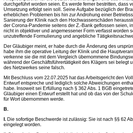
durchgeführt worden seien. Es werde ferner bestritten, das
Umsetzung erfolgt sein soll. Seine Aufgabe bezüglich der Br
erheblichen Problemen bis hin zur Androhung einer Betrieb
Sanierung der Klinik nach den Hochwasserschäden herausstell
der Corona-Pandemie seitens der Z.-Bank geflossen seien, in
nicht in objektiver und angemessener Form verfasst worden se
unzutreffende Formulierung und angebliche Tätigkeitsnachwe
Der Gläubiger meint, er habe durch die Änderung des urspr
habe ihm die operative Leitung der Klinik und die Hauptvera
verkenne sie die mit dem Vergleich übernommene Bindungswir
während der Geschäftsführertätigkeit des Klägers sei beleg
des Netzwerkes seine falsch.
Mit Beschluss vom 22.07.2025 hat das Arbeitsgericht den Vol
Entwurf entspreche und lediglich solche Abweichungen enthal
habe. Insoweit sei Erfüllung nach § 362 Abs. 1 BGB eingetre
Gläubiger einen Entwurf erstellt hat und ob das von der Schu
für Wort übernommen werde.
B.
I.
Die sofortige Beschwerde ist zulässig: Sie ist nach §§ 62 Ab
eingelegt worden.