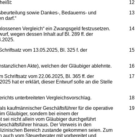
heißt:
12
ensbeurteilung sowie Dankes-, Bedauerns- und
13
n darf.“
hlossenen Vergleich“ ein Zwangsgeld festzusetzen.
14
f, wegen dessen Inhalt auf Bl. 289 ff. der
4.2025.
riftsatz vom 13.05.2025, Bl. 325 f. der
15
instanzlichen Akte), welchen der Gläubiger ablehnte.
16
Schriftsatz vom 22.06.2025, Bl. 365 ff. der
17
025 hat er erklärt, dieser Entwurf solle an die Stelle
ichts unterbreiteten Vergleichsvorschlag.
18
ls kaufmännischer Geschäftsführer für die operative
19
eim Gläubiger, sondern bei einem der
 sei nicht allein vom Gläubiger durchgeführt
eschäftsführer hinaus. Der Verweis in den
medizinischen Bereich zustande gekommen seien. Zum
 auch vom Steuerberater mit vorbereitet und