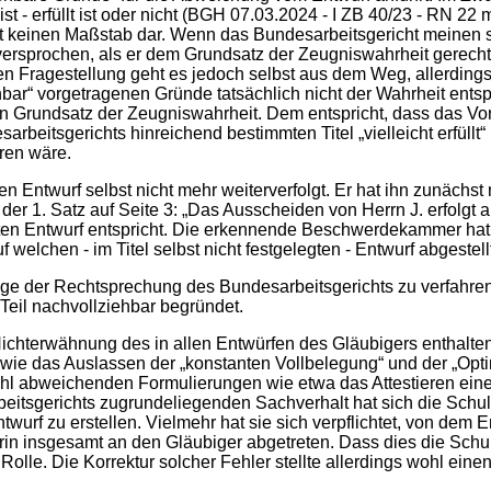
 ist - erfüllt ist oder nicht (BGH 07.03.2024 - I ZB 40/23 - RN 
 keinen Maßstab dar. Wenn das Bundesarbeitsgericht meinen soll
ersprochen, als er dem Grundsatz der Zeugniswahrheit gerecht
lichen Fragestellung geht es jedoch selbst aus dem Weg, allerdi
ar“ vorgetragenen Gründe tatsächlich nicht der Wahrheit ents
n Grundsatz der Zeugniswahrheit. Dem entspricht, dass das Vo
arbeitsgerichts hinreichend bestimmten Titel „vielleicht erfüll
ren wäre.
Entwurf selbst nicht mehr weiterverfolgt. Er hat ihn zunächst m
 der 1. Satz auf Seite 3: „Das Ausscheiden von Herrn J. erfolgt 
itten Entwurf entspricht. Die erkennende Beschwerdekammer ha
elchen - im Titel selbst nicht festgelegten - Entwurf abgestell
age der Rechtsprechung des Bundesarbeitsgerichts zu verfahre
eil nachvollziehbar begründet.
 Nichterwähnung des in allen Entwürfen des Gläubigers enthalt
sowie das Auslassen der „konstanten Vollbelegung“ und der „Opt
hl abweichenden Formulierungen wie etwa das Attestieren einer
eitsgerichts zugrundeliegenden Sachverhalt hat sich die Schuld
Entwurf zu erstellen. Vielmehr hat sie sich verpflichtet, von d
rin insgesamt an den Gläubiger abgetreten. Dass dies die Schuld
olle. Die Korrektur solcher Fehler stellte allerdings wohl eine