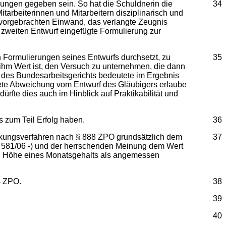
ungen gegeben sein. So hat die Schuldnerin die
34
itarbeiterinnen und Mitarbeitern disziplinarisch und
r“ vorgebrachten Einwand, das verlangte Zeugnis
n zweiten Entwurf eingefügte Formulierung zur
 Formulierungen seines Entwurfs durchsetzt, zu
35
ihm Wert ist, den Versuch zu unternehmen, die dann
 des Bundesarbeitsgerichts bedeutete im Ergebnis
dete Abweichung vom Entwurf des Gläubigers erlaube
fte dies auch im Hinblick auf Praktikabilität und
s zum Teil Erfolg haben.
36
ckungsverfahren nach § 888 ZPO grundsätzlich dem
37
 581/06 -) und der herrschenden Meinung dem Wert
in Höhe eines Monatsgehalts als angemessen
4 ZPO.
38
39
40