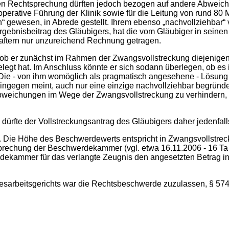
hen Rechtsprechung dürften jedoch bezogen auf andere Abweich
operative Führung der Klinik sowie für die Leitung von rund 80 M
lich“ gewesen, in Abrede gestellt. Ihrem ebenso „nachvollziehba
rgebnisbeitrag des Gläubigers, hat die vom Gläubiger in seine
aftern nur unzureichend Rechnung getragen.
 ob er zunächst im Rahmen der Zwangsvollstreckung diejenigen
egt hat. Im Anschluss könnte er sich sodann überlegen, ob es 
Die - von ihm womöglich als pragmatisch angesehene - Lösung
ingegen meint, auch nur eine einzige nachvollziehbar begrün
bweichungen im Wege der Zwangsvollstreckung zu verhindern, dür
ürfte der Vollstreckungsantrag des Gläubigers daher jedenfall
. Die Höhe des Beschwerdewerts entspricht in Zwangsvollstre
prechung der Beschwerdekammer (vgl. etwa 16.11.2006 - 16 Ta
erdekammer für das verlangte Zeugnis den angesetzten Betrag 
sarbeitsgerichts war die Rechtsbeschwerde zuzulassen, § 57