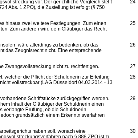
ollstreckung vor. Der gerichtliche Vergleich stellt
24
 724 Abs. 1 ZPO), die Zustellung ist erfolgt (§ 750
sses hinaus zwei weitere Festlegungen. Zum einen
25
alten. Zum anderen wird dem Gläubiger das Recht
. Insofern wäre allerdings zu bedenken, ob das
26
ennt das Zeugnisrecht nicht. Eine entsprechende
 Zwangsvollstreckung nicht zu rechtfertigen.
27
welcher die Pflicht der Schuldnerin zur Erteilung
28
r nicht vollstreckbar (LAG Düsseldorf 04.03.2014 - 13
s vorhandene Schriftstücke zurückgegriffen werden.
29
chem Inhalt der Gläubiger der Schuldnerin einen
s verlangte Prüfung, ob die Schuldnerin
 jedoch grundsätzlich einem Erkenntnisverfahren
beitsgerichts haben soll, wonach eine
30
angsvollstreckungsverfahren nach § 888 ZPO ist zu