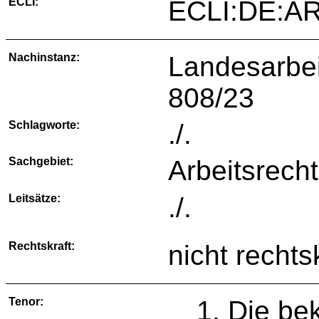
ECLI:
ECLI:DE:A
Nachinstanz:
Landesarbei
808/23
Schlagworte:
./.
Sachgebiet:
Arbeitsrecht
Leitsätze:
./.
Rechtskraft:
nicht rechts
Tenor:
1. Die bek