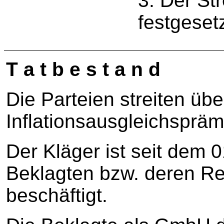
3. Der Str
festgesetz
T a t b e s t a n d
Die Parteien streiten übe
Inflationsausgleichspräm
Der Kläger ist seit dem 
Beklagten bzw. deren R
beschäftigt.