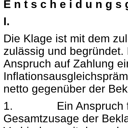
E n t s c h e i d u n g s 
I.
Die Klage ist mit dem zul
zulässig und begründet. 
Anspruch auf Zahlung ei
Inflationsausgleichsprä
netto gegenüber der Bek
1. Ein Anspruch fol
Gesamtzusage der Bekla